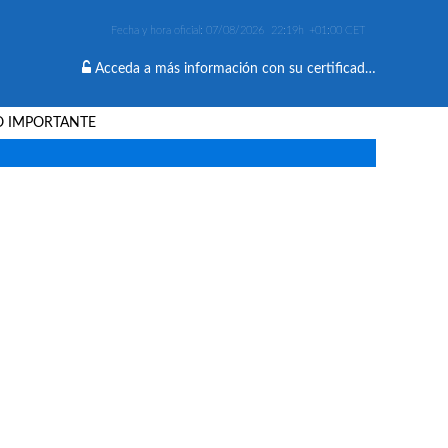
Fecha y hora oficial:
07/08/2026
22:19h
+01:00 CET
Acceda a más información con su certificado digital
O IMPORTANTE