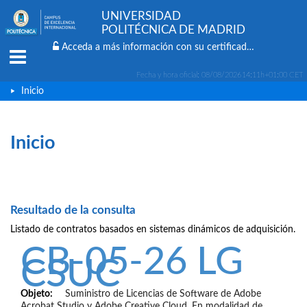
UNIVERSIDAD
POLITÉCNICA DE MADRID
Acceda a más información con su certificado digital
Menu
Fecha y hora oficial:
08/08/2026
14:11h
+01:00 CET
Inicio
Inicio
Resultado de la consulta
Listado de contratos basados en sistemas dinámicos de adquisición.
CB-05-26 LG
CSUC
Objeto:
Suministro de Licencias de Software de Adobe
Acrobat Studio y Adobe Creative Cloud. En modalidad de