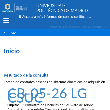
UNIVERSIDAD
POLITÉCNICA DE MADRID
Acceda a más información con su certificado digital
Menu
Fecha y hora oficial:
06/08/2026
06:20h
+01:00 CET
Inicio
Inicio
Resultado de la consulta
Listado de contratos basados en sistemas dinámicos de adquisición.
CB-05-26 LG
CSUC
Objeto:
Suministro de Licencias de Software de Adobe
Acrobat Studio y Adobe Creative Cloud. En modalidad de