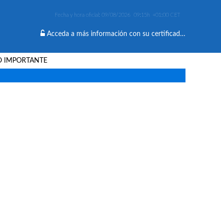
Fecha y hora oficial:
09/08/2026
09:15h
+01:00 CET
Acceda a más información con su certificado digital
O IMPORTANTE