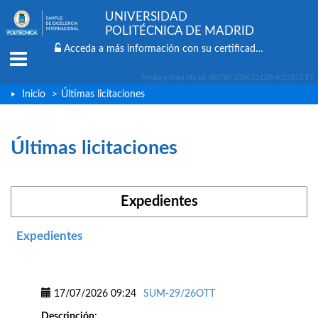
UNIVERSIDAD
POLITÉCNICA DE MADRID
Acceda a más información con su certificado digital
Menu
Fecha y hora oficial:
08/08/2026
11:02h
+01:00 CET
Inicio
>
Últimas licitaciones
Últimas licitaciones
Expedientes
Expedientes
17/07/2026 09:24
SUM-29/26OTT
Descripción: