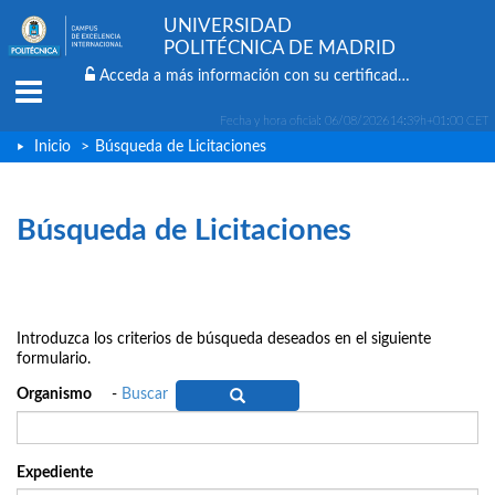
UNIVERSIDAD
POLITÉCNICA DE MADRID
Acceda a más información con su certificado digital
Menu
Fecha y hora oficial:
06/08/2026
14:39h
+01:00 CET
Inicio
>
Búsqueda de Licitaciones
Búsqueda de Licitaciones
Introduzca los criterios de búsqueda deseados en el siguiente
formulario.
Organismo
-
Buscar
Expediente