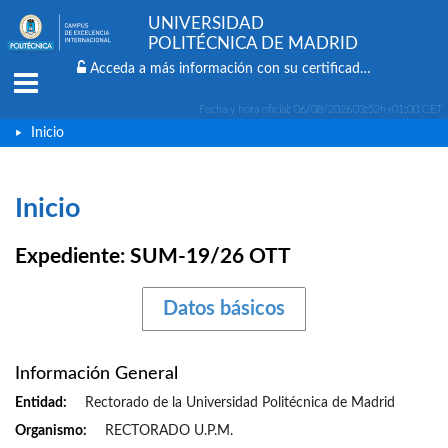
UNIVERSIDAD
POLITÉCNICA DE MADRID
Acceda a más información con su certificado digital
Menu
Fecha y hora oficial:
06/08/2026
03:52h
+01:00 CET
Inicio
Inicio
Expediente: SUM-19/26 OTT
Datos básicos
Información General
Entidad
Rectorado de la Universidad Politécnica de Madrid
Organismo
RECTORADO U.P.M.