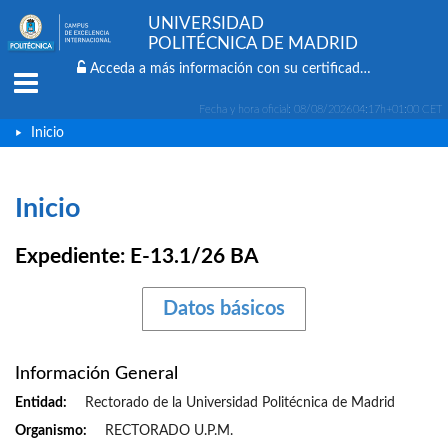
UNIVERSIDAD
POLITÉCNICA DE MADRID
Acceda a más información con su certificado digital
Menu
Fecha y hora oficial:
08/08/2026
04:17h
+01:00 CET
Inicio
Inicio
Expediente: E-13.1/26 BA
Datos básicos
Información General
Entidad
Rectorado de la Universidad Politécnica de Madrid
Organismo
RECTORADO U.P.M.