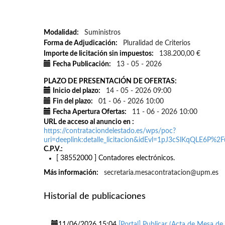
Modalidad
Suministros
Forma de Adjudicación
Pluralidad de Criterios
Importe de licitación sin impuestos
138.200,00 €
Fecha Publicación
13 - 05 - 2026
PLAZO DE PRESENTACIÓN DE OFERTAS
Inicio del plazo
14 - 05 - 2026 09:00
Fin del plazo
01 - 06 - 2026 10:00
Fecha Apertura Ofertas
11 - 06 - 2026 10:00
URL de acceso al anuncio en
https://contrataciondelestado.es/wps/poc?
uri=deeplink:detalle_licitacion&idEvl=1pJ3cSlKqQLE6
C.P.V.
[ 38552000 ]
Contadores electrónicos.
Más información
secretaria.mesacontratacion@upm.es
Historial de publicaciones
11/06/2026 15:04
[Portal] Publicar (Acta de Mesa d