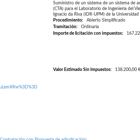
Suministro de un sistema de un sistema de 
(CTA) para el Laboratorio de Ingeniería del Vie
Ignacio da Riva (IDR-UPM) de la Universidad 
Procedimiento
Abierto Simplificado
Tramitación
Ordinaria
Importe de licitación con impuestos
167.22
Valor Estimado Sin Impuestos
138.200,00 
P%2FuLemXRw%3D%3D
e Contratación con Propuesta de adjudicación)