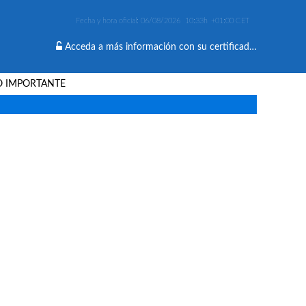
Fecha y hora oficial:
06/08/2026
10:33h
+01:00 CET
Acceda a más información con su certificado digital
O IMPORTANTE